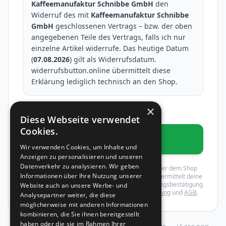
Kaffeemanufaktur Schnibbe GmbH
den
Widerruf des mit
Kaffeemanufaktur Schnibbe
GmbH
geschlossenen Vertrags – bzw. der oben
angegebenen Teile des Vertrags, falls ich nur
einzelne Artikel widerrufe. Das heutige Datum
(
07.08.2026
) gilt als Widerrufsdatum.
widerrufsbutton.online übermittelt diese
Erklärung lediglich technisch an den Shop.
×
* Pflichtfelder
Diese Webseite verwendet
Cookies.
Widerruf bestätigen
Wir verwenden Cookies, um Inhalte und
Anzeigen zu personalisieren und unseren
Datenverkehr zu analysieren. Wir geben
Mit dem Absenden wird dein Widerruf gegenüber dem Shop
Informationen über Ihre Nutzung unserer
rechtswirksam erklärt. widerrufsbutton.online übermittelt deine
Erklärung an den Shop und schickt dir eine Eingangsbestätigung
Website auch an unsere Werbe- und
per E-Mail. Es gelten unsere
Datenschutzerklärung
und
AGB
.
Analysepartner weiter, die diese
möglicherweise mit anderen Informationen
kombinieren, die Sie ihnen bereitgestellt
haben oder die sie im Rahmen Ihrer