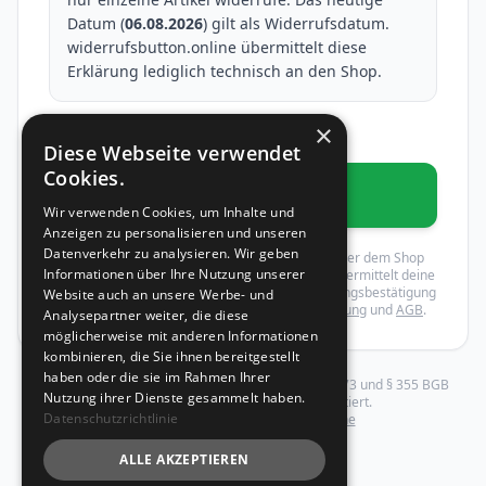
Datum (
06.08.2026
) gilt als Widerrufsdatum.
widerrufsbutton.online übermittelt diese
Erklärung lediglich technisch an den Shop.
×
* Pflichtfelder
Diese Webseite verwendet
Cookies.
Widerruf bestätigen
Wir verwenden Cookies, um Inhalte und
Anzeigen zu personalisieren und unseren
Datenverkehr zu analysieren. Wir geben
Mit dem Absenden wird dein Widerruf gegenüber dem Shop
Informationen über Ihre Nutzung unserer
rechtswirksam erklärt. widerrufsbutton.online übermittelt deine
Erklärung an den Shop und schickt dir eine Eingangsbestätigung
Website auch an unsere Werbe- und
per E-Mail. Es gelten unsere
Datenschutzerklärung
und
AGB
.
Analysepartner weiter, die diese
möglicherweise mit anderen Informationen
kombinieren, die Sie ihnen bereitgestellt
haben oder die sie im Rahmen Ihrer
Dieser Widerruf wird gemäß EU-Richtlinie 2023/2673 und § 355 BGB
Nutzung ihrer Dienste gesammelt haben.
elektronisch verarbeitet und dokumentiert.
Datenschutzrichtlinie
Betrieben von
widerrufsbutton.online
ALLE AKZEPTIEREN