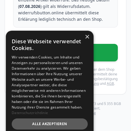
(
07.08.2026
) gilt als Widerrufsdatum.
widerrufsbutton.online übermittelt diese
Erklärung lediglich technisch an den Shop.
×
* Pflichtfelder
Diese Webseite verwendet
Cookies.
Widerruf bestätigen
Wir verwenden Cookies, um Inhalte und
Anzeigen zu personalisieren und unseren
Datenverkehr zu analysieren. Wir geben
Mit dem Absenden wird dein Widerruf gegenüber dem Shop
Informationen über Ihre Nutzung unserer
rechtswirksam erklärt. widerrufsbutton.online übermittelt deine
Erklärung an den Shop und schickt dir eine Eingangsbestätigung
Website auch an unsere Werbe- und
per E-Mail. Es gelten unsere
Datenschutzerklärung
und
AGB
.
Analysepartner weiter, die diese
möglicherweise mit anderen Informationen
kombinieren, die Sie ihnen bereitgestellt
haben oder die sie im Rahmen Ihrer
Dieser Widerruf wird gemäß EU-Richtlinie 2023/2673 und § 355 BGB
Nutzung ihrer Dienste gesammelt haben.
elektronisch verarbeitet und dokumentiert.
Datenschutzrichtlinie
Betrieben von
widerrufsbutton.online
ALLE AKZEPTIEREN