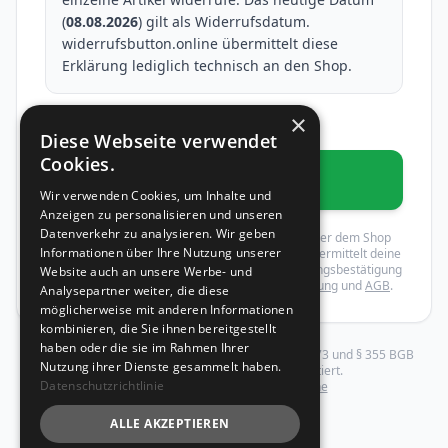
(
08.08.2026
) gilt als Widerrufsdatum.
widerrufsbutton.online übermittelt diese
Erklärung lediglich technisch an den Shop.
×
* Pflichtfelder
Diese Webseite verwendet
Cookies.
Widerruf bestätigen
Wir verwenden Cookies, um Inhalte und
Anzeigen zu personalisieren und unseren
Datenverkehr zu analysieren. Wir geben
Mit dem Absenden wird dein Widerruf gegenüber dem Shop
Informationen über Ihre Nutzung unserer
rechtswirksam erklärt. widerrufsbutton.online übermittelt deine
Erklärung an den Shop und schickt dir eine Eingangsbestätigung
Website auch an unsere Werbe- und
per E-Mail. Es gelten unsere
Datenschutzerklärung
und
AGB
.
Analysepartner weiter, die diese
möglicherweise mit anderen Informationen
kombinieren, die Sie ihnen bereitgestellt
haben oder die sie im Rahmen Ihrer
Dieser Widerruf wird gemäß EU-Richtlinie 2023/2673 und § 355 BGB
Nutzung ihrer Dienste gesammelt haben.
elektronisch verarbeitet und dokumentiert.
Datenschutzrichtlinie
Betrieben von
widerrufsbutton.online
ALLE AKZEPTIEREN